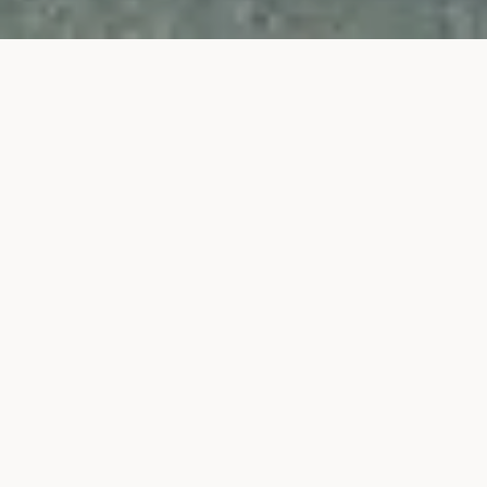
CULTUUR
FILMLOCATIE
ROADTRIP
THE DARK HEDGES, EEN
HEERLIJK STUKJE NATUUR
CAUSEWAY COASTAL ROUTE
|
NOORD-IERLAND
Laatste update:
23 augustus 2025
2 Reacties
D
e kamer vult zich met heerlijke
zonnestralen als we deze ochtend
ontwaken in onze Carnately Lodge.
De knalblauwe lucht doet me meteen snakken
naar de eerste uitstap van vandaag, eentje die al
jaren hoog op mijn bucket list staat en die wellicht
bij héél veel reizigers de fantasieën op hol doet