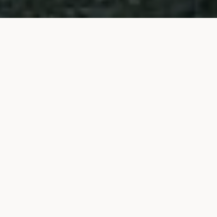
KLEDING
REVIEW: FJÄLLRÄVEN KARL
PRO TROUSERS
REVIEWS
Laatste update:
28 januari 2024
H
et Zweedse merk Fjällräven bestaat
intussen al ruim 50 jaar en heeft zich
doorgedreven gespecialiseerd in
duurzame outdoorkleding en materiaal zoals
rugzakken, tenten en slaapzakken.
Ik heb het merk enkele jaren geleden leren kennen
toen ik op zoek ging naar een degelijke